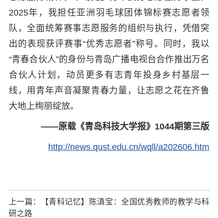
2025年，我担任亚洲羽毛球团体锦标赛志愿者领
队，全面统筹赛事志愿服务的组织与执行，凭借突
出的表现获评赛事“优秀志愿者”称号。同时，我以
“青春合伙人”的身份与青岛广播电视台合作推出万名
合伙人计划，动员更多有志青年投身乡村基层一
线，用青年声音凝聚青春力量，让志愿之花在齐鲁
大地上绚丽绽放。
——原载《青岛科技大学报》1044期第三版
http://news.qust.edu.cn/wqll/a202606.htm
上一篇：【青科记忆】陈滇宝：全国优秀教师的教学与科
研之路