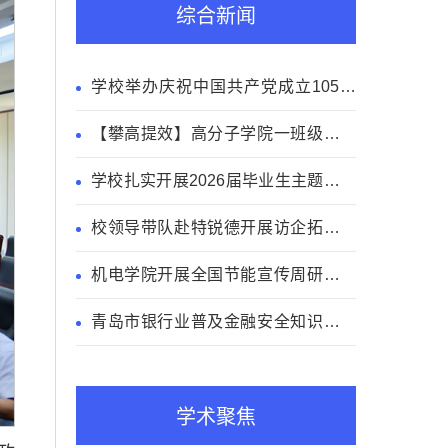
综合新闻
学校举办庆祝中国共产党成立105周
年主题音乐党课
【攀高提效】高分子学院一班级升博
率超四成
学校扎实开展2026届毕业生主题教育
活动
校领导带队赴特锐德开展访企拓岗专
项交流
机电学院开展全国节能宣传周研学实
践活动
青岛市银行业普及金融安全知识走进
青科大
学术聚焦