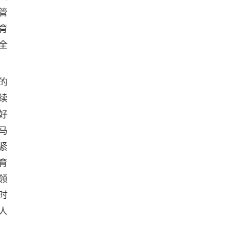
管
育
全
的
续
好
马
紧
育
领
时
人