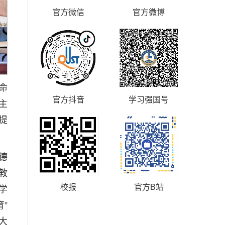
官方微信
官方微博
命
官方抖音
学习强国号
主
提
德
教
校报
官方B站
学
”
大