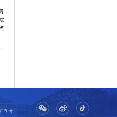
导
院
点
西街1号