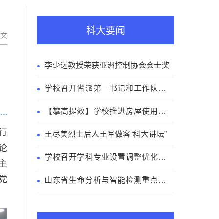
科大要闻
正文
李少远教授荣获亚洲控制协会会士奖
学校召开省派第一书记和工作队员座
谈会
【攀高提效】学校推进房屋使用绩效
考核优化增效工作
行
王尽美烈士后人王军做客“科大讲坛”
论
学校召开学科专业设置调整优化工作
主
研讨会
党
山东省生命分析与智能检测重点实验
室学术委员会会议召开