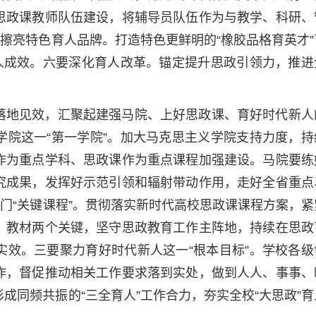
思政课教师队伍建设，将辅导员队伍作为与教学、科研、
要擦亮特色育人品牌。打造特色更鲜明的“橡胶品格育英才”
育人成效。六要深化育人改革。锚定提升思政引领力，推进
落地见效，汇聚起建强马院、上好思政课、育好时代新人
学院这一“第一学院”。加大马克思主义学院支持力度，持
作为重点学科、思政课作为重点课程加强建设。马院要练
究成果，发挥好示范引领和辐射带动作用，走好全省重点
这门“关键课程”。贯彻落实新时代高校思政课课程方案，紧
、教材两个关键，坚守思政教育工作主阵地，持续在思政
实效。三要聚力育好时代新人这一“根本目标”。学校各级
作，督促推动相关工作要求落到实处，做到人人、事事、
成同频共振的“三全育人”工作合力，夯实全校“大思政”育