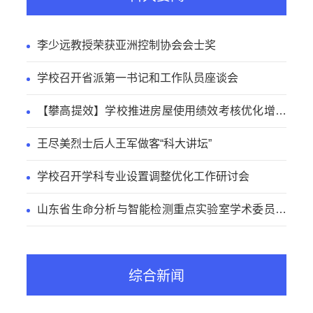
李少远教授荣获亚洲控制协会会士奖
学校召开省派第一书记和工作队员座谈会
【攀高提效】学校推进房屋使用绩效考核优化增效
工作
王尽美烈士后人王军做客“科大讲坛”
学校召开学科专业设置调整优化工作研讨会
山东省生命分析与智能检测重点实验室学术委员会
会议召开
综合新闻