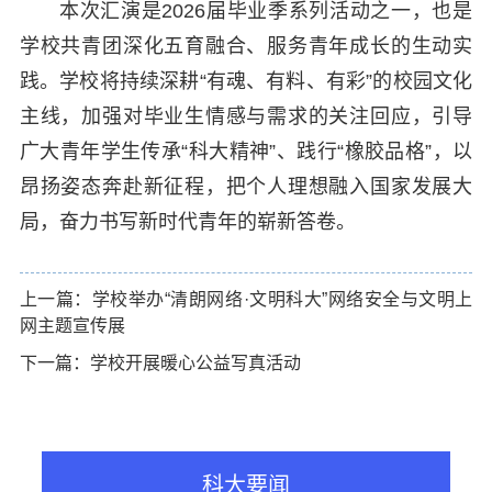
本次汇演是2026届毕业季系列活动之一，也是
学校共青团深化五育融合、服务青年成长的生动实
践。学校将持续深耕“有魂、有料、有彩”的校园文化
主线，加强对毕业生情感与需求的关注回应，引导
广大青年学生传承“科大精神”、践行“橡胶品格”，以
昂扬姿态奔赴新征程，把个人理想融入国家发展大
局，奋力书写新时代青年的崭新答卷。
上一篇：学校举办“清朗网络·文明科大”网络安全与文明上
网主题宣传展
下一篇：学校开展暖心公益写真活动
科大要闻