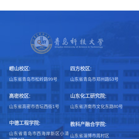
崂山校区:
四方校区:
山东省青岛市松岭路99号
山东省青岛市郑州路53号
高密校区:
山东化工研究院:
山东省高密市杏坛西街1号
山东省济南市文化东路80号
中德工程学院:
教科产融合学院:
山东省青岛市西海岸新区小清
山东省淄博市周村区