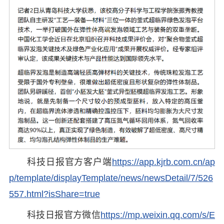
科技日报官方客户端
https://app.kjrb.com.cn/ap
p/template/displayTemplate/news/newsDetail/7/526
557.html?isShare=true
科技日报官方微信
https://mp.weixin.qq.com/s/E