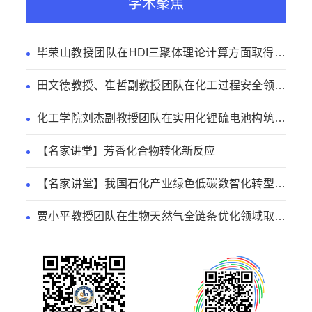
学术聚焦
毕荣山教授团队在HDI三聚体理论计算方面取得新
进展
田文德教授、崔哲副教授团队在化工过程安全领域
取得新进展
化工学院刘杰副教授团队在实用化锂硫电池构筑方
面取得新进展
【名家讲堂】芳香化合物转化新反应
【名家讲堂】我国石化产业绿色低碳数智化转型路
径
贾小平教授团队在生物天然气全链条优化领域取得
系列研究进展