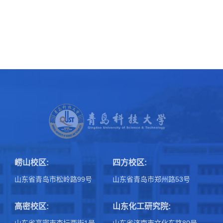
崂山校区:
四方校区:
山东省青岛市松岭路99号
山东省青岛市郑州路53号
高密校区:
山东化工研究院:
山东省高密市杏坛西街1号
山东省济南市文化东路80号