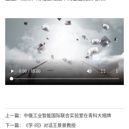
上一篇：中俄工业智能国际联合实验室在青科大揭牌
下一篇：《学·问》对话王景景教授